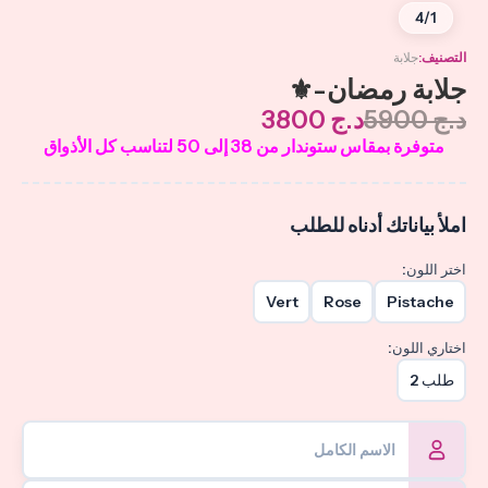
4
/
1
التصنيف
جلابة
جلابة رمضان-⚜️
د.ج
5900
د.ج
3800
متوفرة بمقاس ستوندار من 38 إلى 50 لتناسب كل الأذواق
املأ بياناتك أدناه للطلب
اختر اللون:
Vert
Rose
Pistache
اختاري اللون:
طلب 2