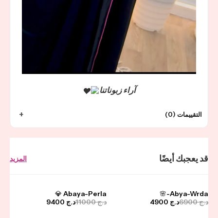
آراء زبوناتنا
التقييمات (0)
قد يعجبك أيضًا
المزيد
-15%
-29%
Abaya-Perla 💎
Abya-Wrda-🌸
د.ج
6900
د.ج
4900
د.ج
11000
د.ج
9400