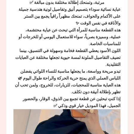
مرتبة، وتمنحك إطلالة مختلفة بدون مبالغة ✅
عباية نسائية سوداء بتصميم أنيق وتفاصيل لونية هندسية جميلة
على الأكمام والحواف، تمنحك مظهراً راقياً يجمع بين الستر
والأناقة في نفس الوقت ✨
هذه القطعة مناسبة للمرأة التي تبحث عن عباية محتشمة،
عملية، ومميزة بصرياً، سواء للاستعمال اليومي أو للخرجات أو
للمناسبات الخاصة.
اللون الأسود يعطي القطعة فخامة وسهولة في التنسيق، بينما
تضيف التفاصيل الملونة لمسة حيوية تجعلها مختلفة عن العبايات
التقليدية.
تبدو مريحة وواسعة، ما يجعلها مناسبة للنساء اللواتي يفضلن
اللباس العملي الذي يمنح حرية الحركة والراحة طوال اليوم 🌿
هذه العباية مناسبة للمحجبات، للزيارات، للخروج، ولمن تحب أن
تظهر بإطلالة أنيقة دون تكلف.
إذا كنتِ تبحثين عن قطعة تجمع بين الذوق، الوقار، والحضور
الجميل، فهذا الموديل خيار قوي وذكي ✅