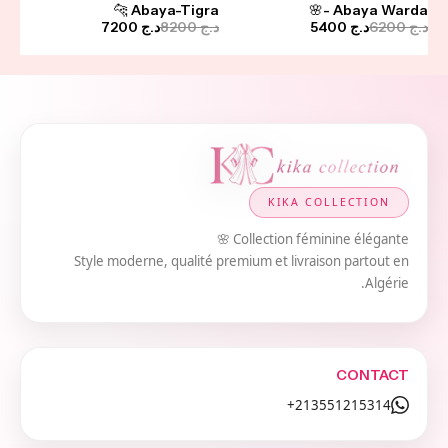
-12%
-13%
Abaya-Tigra 🐆
Abaya Warda -🌸
د.ج
6200
د.ج
5400
د.ج
8200
د.ج
7200
KIKA COLLECTION
Collection féminine élégante 🌸
Style moderne, qualité premium et livraison partout en
Algérie.
CONTACT
213551215314+